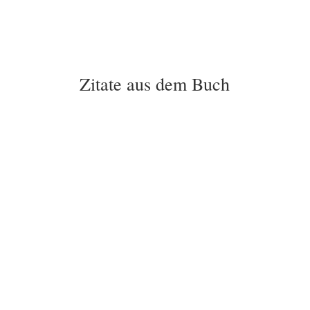
Zitate aus dem Buch
„Dieses Buch wirft einen neuen Blick auf
die universellen Prinzipien unserer Welt
– ein neuer Blick auf eine verlorene
Weisheit.“
Dr. Dr. Ruben Stelzner
„Ob Physik oder Mythos, Kathedrale oder
Kindermärchen – überall begegnen wir
denselben Prinzipien. Wir haben nur