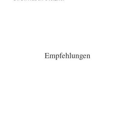
Empfehlungen
„Gerade in Zeiten des Siegeszugs
Künstlicher Intelligenz kommt einem
Blick auf gemeinsame
Universalprinzipien zwischen Geist und
Natur große Bedeutung zu – »Verlorene
Weisheit « trifft hier einen Nerv.“